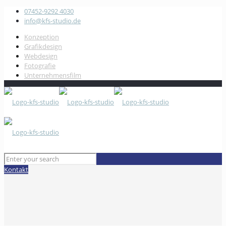
07452-9292 4030
info@kfs-studio.de
Konzeption
Grafikdesign
Webdesign
Fotografie
Unternehmensfilm
Kontakt