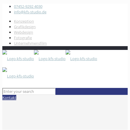
07452-9292 4030
info@kfs-studio.de
Konzeption
Grafikdesign
Webdesign
Fotografie
Unternehmensfilm
Kontakt