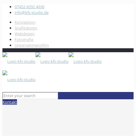
07452-9292 4030
info@kfs-studio.de
Konzeption
Grafikdesign
Webdesign
Fotografie
Unternehmensfilm
Kontakt