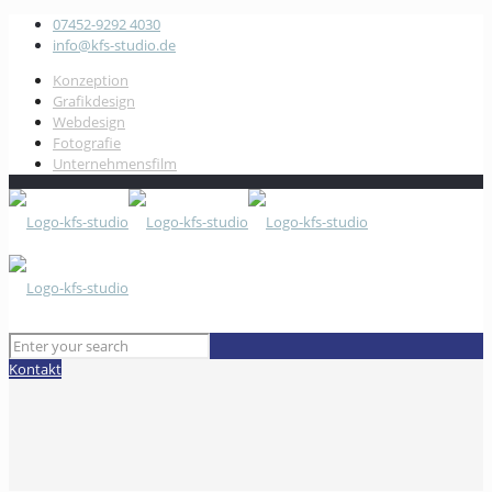
07452-9292 4030
info@kfs-studio.de
Konzeption
Grafikdesign
Webdesign
Fotografie
Unternehmensfilm
Kontakt