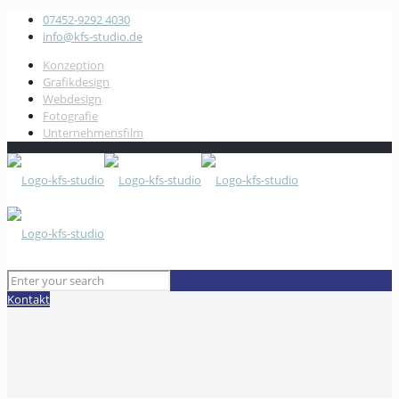
07452-9292 4030
info@kfs-studio.de
Konzeption
Grafikdesign
Webdesign
Fotografie
Unternehmensfilm
Kontakt