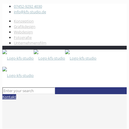
07452-9292 4030
info@kfs-studio.de
Konzeption
Grafikdesign
Webdesign
Fotografie
Unternehmensfilm
Kontakt