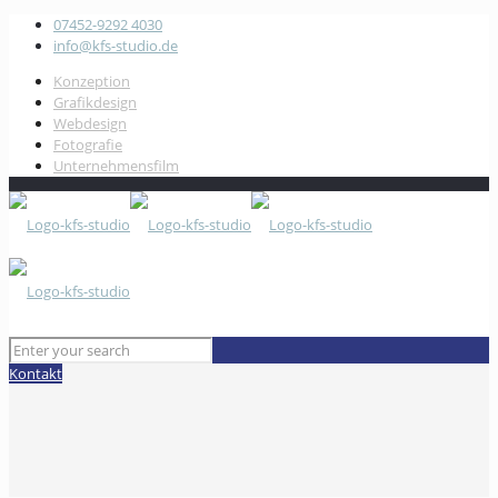
07452-9292 4030
info@kfs-studio.de
Konzeption
Grafikdesign
Webdesign
Fotografie
Unternehmensfilm
Kontakt