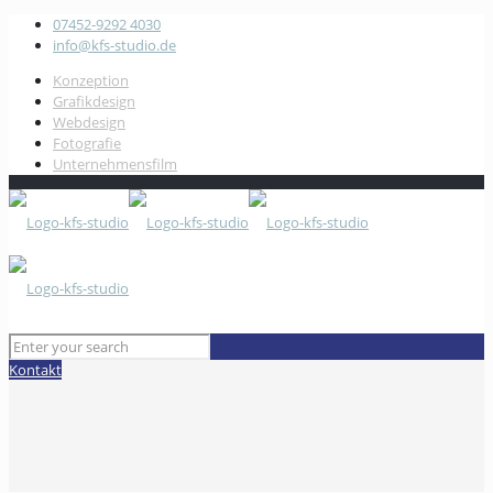
07452-9292 4030
info@kfs-studio.de
Konzeption
Grafikdesign
Webdesign
Fotografie
Unternehmensfilm
Kontakt