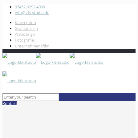
07452-9292 4030
info@kfs-studio.de
Konzeption
Grafikdesign
Webdesign
Fotografie
Unternehmensfilm
Kontakt