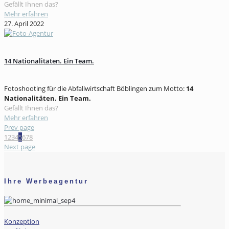
Gefällt Ihnen das?
Mehr erfahren
27. April 2022
14 Nationalitäten. Ein Team.
Fotoshooting für die Abfallwirtschaft Böblingen zum Motto:
14
Nationalitäten. Ein Team.
Gefällt Ihnen das?
Mehr erfahren
Prev page
1
2
3
4
5
6
7
8
Next page
Ihre Werbeagentur
Konzeption