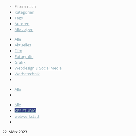
Filtern nach
Kategorien
Tags
Autoren
Alle zeigen
Alle
Aktuelles
Film
Fotografie
Grafik
Webdesign & Social Media
Werbetechnik
Alle
Alle
KFS STUDIO
webwerkstatt
22. März 2023